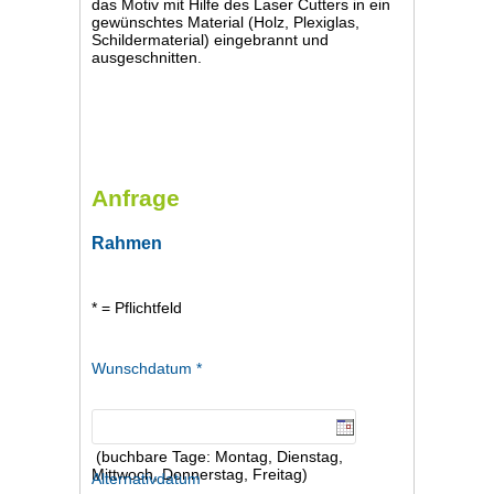
das Motiv mit Hilfe des Laser Cutters in ein
gewünschtes Material (Holz, Plexiglas,
Schildermaterial) eingebrannt und
ausgeschnitten.
Anfrage
Rahmen
* = Pflichtfeld
Wunschdatum *
(buchbare Tage: Montag, Dienstag,
Mittwoch, Donnerstag, Freitag)
Alternativdatum